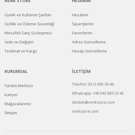
RENK STORE
HESABIM
Üyelik ve Kullanım Şartları
Hesabım
Gizlilik ve Ödeme Güvenliği
Siparişlerim
Mesafeli Satış Sözleşmesi
Favorilerim
İade ve Değişim
Adres Güncelleme
Teslimat ve Kargo
Hesap Güncelleme
KURUMSAL
İLETIŞIM
Telefon: 0212 605 00 46
Yardım Merkezi
Whatsapp: +90 542 830 23 45
Kariyer
destek@renkstore.com
Mağazalarımız
renkstore.com
İletişim